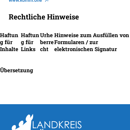
www.komm.one
Rechtliche Hinweise
Haftun
Haftun
Urhe
Hinweise zum Ausfüllen von
g für
g für
berre
Formularen / zur
Inhalte
Links
cht
elektronischen Signatur
Übersetzung