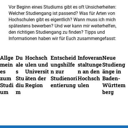
Vor Beginn eines Studiums gibt es oft Unsicherheiten:
Welcher Studiengang ist passend? Was für Arten von
Hochschulen gibt es eigentlich? Wann muss ich mich
spätestens bewerben? Und wer kann mir weiterhelfen,
den richtigen Studiengang zu finden? Tipps und
Informationen haben wir für Euch zusammengefasst:
Allge
Du
Hochsch
Entscheid
Infoveran
Neue
mein
ale
ulen und
ungshilfe
staltunge
Studieng
es
s
Universit
n zur
n an den
änge in
zum
Stu
äten der
Studienori
Hochsch
Baden-
Studi
diu
Region
entierung
ulen
Württem
um
m
berg